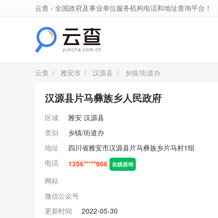
云查 - 全国政府及事业单位服务机构电话和地址查询平台！
汉源县
云查
/
雅安市
/
汉源县
/ 乡镇/街道办
汉源县片马彝族乡人民政府
区域
雅安
汉源县
类别
乡镇/街道办
地址
四川省雅安市汉源县片马彝族乡片马村1组
电话
1356*****966
在线咨询
网站
微信公众号
更新时间
2022-05-30