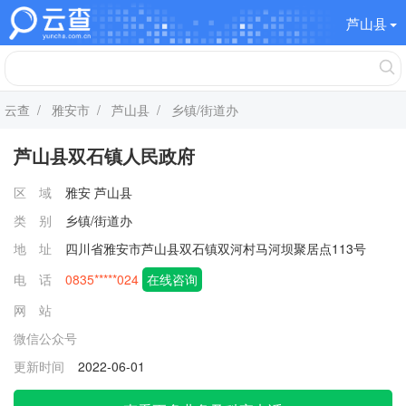
芦山县
云查
/
雅安市
/
芦山县
/ 乡镇/街道办
芦山县双石镇人民政府
区 域
雅安
芦山县
类 别
乡镇/街道办
地 址
四川省雅安市芦山县双石镇双河村马河坝聚居点113号
电 话
0835*****024
在线咨询
网 站
微信公众号
更新时间
2022-06-01