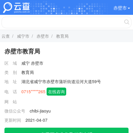
赤壁市
云查
/
咸宁市
/
赤壁市
/ 教育局
赤壁市教育局
区 域
咸宁
赤壁市
类 别
教育局
地 址
湖北省咸宁市赤壁市蒲圻街道沿河大道59号
电 话
0715*****265
在线咨询
网 站
微信公众号
chibi-jiaoyu
更新时间
2021-04-07