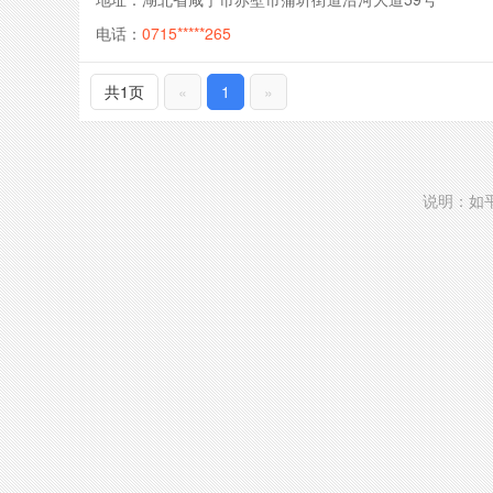
电话：
0715*****265
共1页
«
1
»
说明：如平