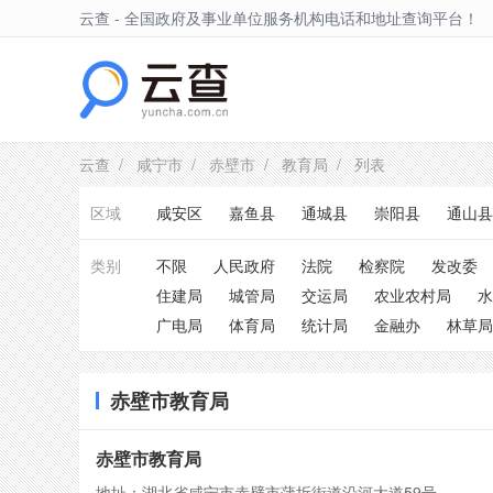
云查 - 全国政府及事业单位服务机构电话和地址查询平台！
赤壁市
云查
/
咸宁市
/
赤壁市
/
教育局
/ 列表
区域
咸安区
嘉鱼县
通城县
崇阳县
通山县
类别
不限
人民政府
法院
检察院
发改委
住建局
城管局
交运局
农业农村局
水
广电局
体育局
统计局
金融办
林草局
赤壁市教育局
赤壁市教育局
地址：湖北省咸宁市赤壁市蒲圻街道沿河大道59号