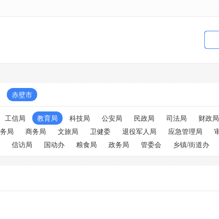
赤壁市
工信局
教育局
科技局
公安局
民政局
司法局
财政局
务局
商务局
文旅局
卫健委
退役军人局
应急管理局
信访局
国动办
粮食局
政务局
管委会
乡镇/街道办