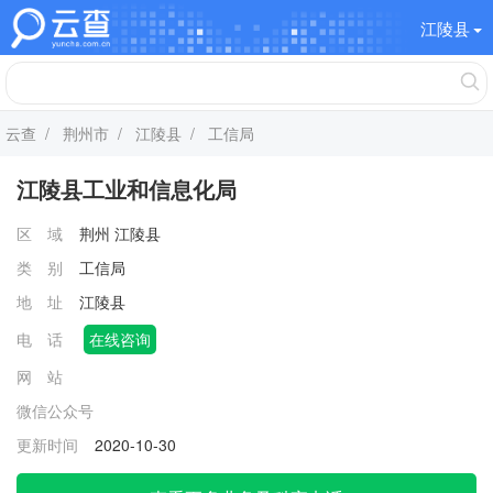
江陵县
云查
/
荆州市
/
江陵县
/ 工信局
江陵县工业和信息化局
区 域
荆州
江陵县
类 别
工信局
地 址
江陵县
电 话
在线咨询
网 站
微信公众号
更新时间
2020-10-30