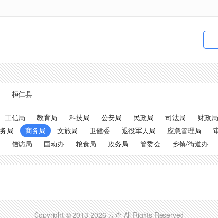
桓仁县
工信局
教育局
科技局
公安局
民政局
司法局
财政局
务局
商务局
文旅局
卫健委
退役军人局
应急管理局
信访局
国动办
粮食局
政务局
管委会
乡镇/街道办
Copyright © 2013-2026 云查 All Rights Reserved