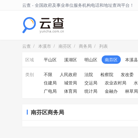
云查 - 全国政府及事业单位服务机构电话和地址查询平台！
南芬区
云查
/
本溪市
/
南芬区
/
商务局
/ 列表
区域
平山区
溪湖区
明山区
南芬区
本溪县
类别
不限
人民政府
法院
检察院
发改委
住建局
城管局
交运局
农业农村局
水
广电局
体育局
统计局
金融办
林草局
南芬区商务局