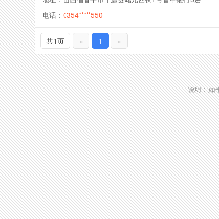
电话：
0354*****550
共1页
«
1
»
说明：如平