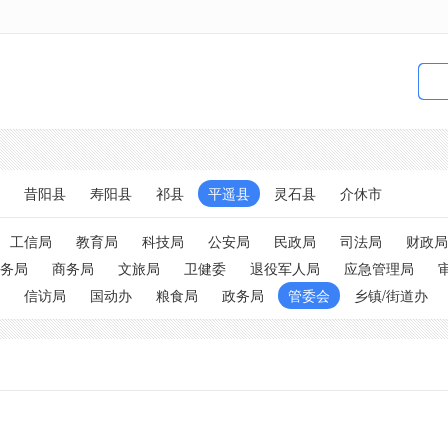
昔阳县
寿阳县
祁县
平遥县
灵石县
介休市
工信局
教育局
科技局
公安局
民政局
司法局
财政局
务局
商务局
文旅局
卫健委
退役军人局
应急管理局
信访局
国动办
粮食局
政务局
管委会
乡镇/街道办