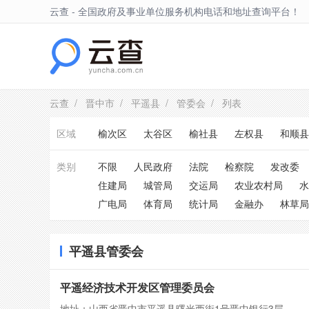
云查 - 全国政府及事业单位服务机构电话和地址查询平台！
平遥县
云查
/
晋中市
/
平遥县
/
管委会
/ 列表
区域
榆次区
太谷区
榆社县
左权县
和顺县
类别
不限
人民政府
法院
检察院
发改委
住建局
城管局
交运局
农业农村局
水
广电局
体育局
统计局
金融办
林草局
平遥县管委会
平遥经济技术开发区管理委员会
地址：山西省晋中市平遥县曙光西街1号晋中银行3层