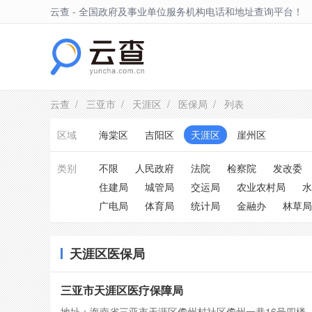
云查 - 全国政府及事业单位服务机构电话和地址查询平台！
天涯区
云查
/
三亚市
/
天涯区
/
医保局
/ 列表
区域
海棠区
吉阳区
天涯区
崖州区
类别
不限
人民政府
法院
检察院
发改委
住建局
城管局
交运局
农业农村局
水
广电局
体育局
统计局
金融办
林草局
天涯区医保局
三亚市天涯区医疗保障局
地址：海南省三亚市天涯区儋州村社区儋州一巷16号四楼