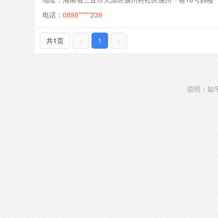
电话：
0898*****239
共1页
«
1
»
说明：如平