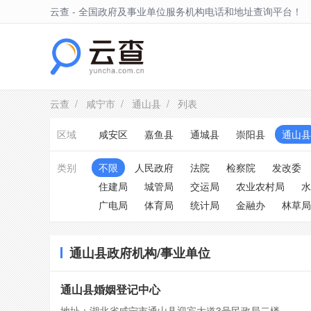
云查 - 全国政府及事业单位服务机构电话和地址查询平台！
通山县
云查
/
咸宁市
/
通山县
/ 列表
区域
咸安区
嘉鱼县
通城县
崇阳县
通山县
类别
不限
人民政府
法院
检察院
发改委
住建局
城管局
交运局
农业农村局
水
广电局
体育局
统计局
金融办
林草局
通山县政府机构/事业单位
通山县婚姻登记中心
地址：湖北省咸宁市通山县迎宾大道3号民政局二楼