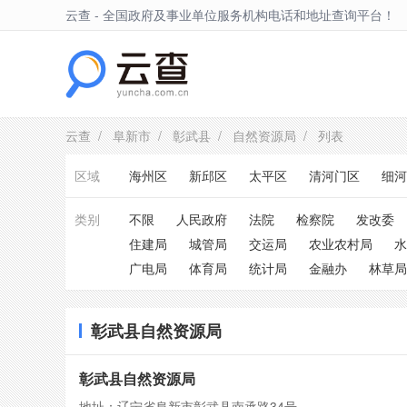
云查 - 全国政府及事业单位服务机构电话和地址查询平台！
彰武县
云查
/
阜新市
/
彰武县
/
自然资源局
/ 列表
区域
海州区
新邱区
太平区
清河门区
细河
类别
不限
人民政府
法院
检察院
发改委
住建局
城管局
交运局
农业农村局
水
广电局
体育局
统计局
金融办
林草局
彰武县自然资源局
彰武县自然资源局
地址：辽宁省阜新市彰武县南承路34号