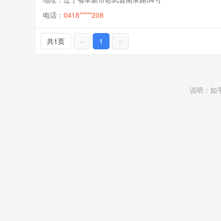
电话：
0418*****208
共1页
«
1
»
说明：如平