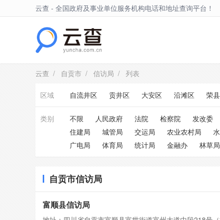
云查 - 全国政府及事业单位服务机构电话和地址查询平台！
自贡市
云查
/
自贡市
/
信访局
/ 列表
区域
自流井区
贡井区
大安区
沿滩区
荣县
类别
不限
人民政府
法院
检察院
发改委
住建局
城管局
交运局
农业农村局
水
广电局
体育局
统计局
金融办
林草局
自贡市信访局
富顺县信访局
地址：四川省自贡市富顺县富世街道富州大道中段218号