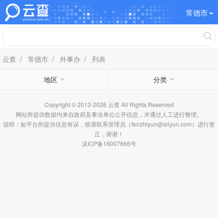
常德市
云查
/
常德市
/
外事办
/ 列表
地区
分类
Copyright © 2013-2026 云查 All Rights Reserved
网站所提供数据均来自政府及事业单位公开信息，并通过人工进行整理。
说明：如平台所提供信息有误，烦请联系管理员（fenzhiyun@aliyun.com）进行更
正，谢谢！
滇ICP备16007666号