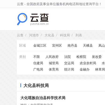
云查 - 全国政府及事业单位服务机构电话和地址查询平台！
大化县
云查
/
河池市
/
大化县
/
科技局
/ 列表
区域
金城江区
宜州区
南丹县
天峨县
凤山
类别
不限
人民政府
法院
检察院
发改委
住建局
城管局
交运局
农业农村局
水
广电局
体育局
统计局
金融办
林草局
大化县科技局
大化瑶族自治县科学技术局
地址：大化瑶族自治县