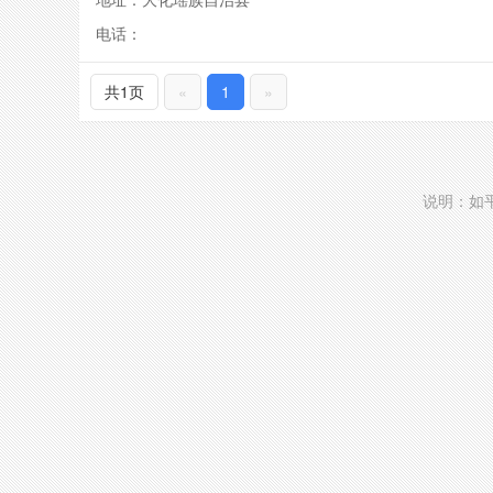
电话：
共1页
«
1
»
说明：如平