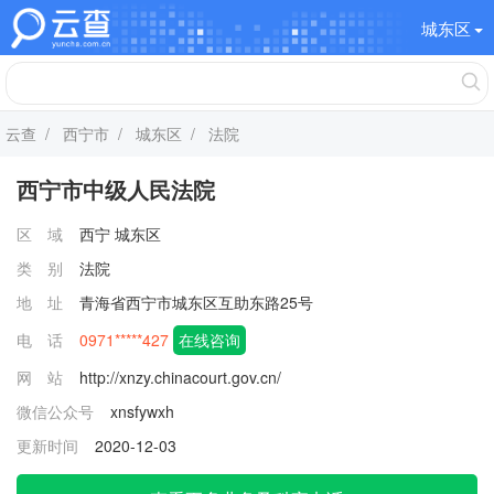
城东区
云查
/
西宁市
/
城东区
/ 法院
西宁市中级人民法院
区 域
西宁
城东区
类 别
法院
地 址
青海省西宁市城东区互助东路25号
电 话
0971*****427
在线咨询
网 站
http://xnzy.chinacourt.gov.cn/
微信公众号
xnsfywxh
更新时间
2020-12-03