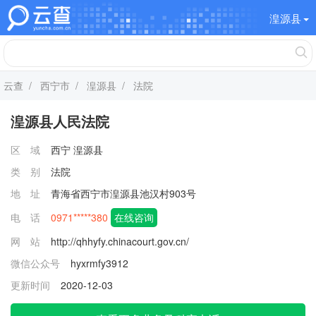
湟源县
云查
/
西宁市
/
湟源县
/ 法院
湟源县人民法院
区 域
西宁
湟源县
类 别
法院
地 址
青海省西宁市湟源县池汉村903号
电 话
0971*****380
在线咨询
网 站
http://qhhyfy.chinacourt.gov.cn/
微信公众号
hyxrmfy3912
更新时间
2020-12-03