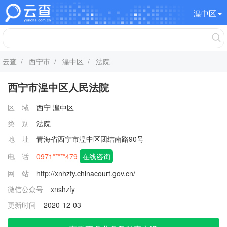
湟中区
云查
/
西宁市
/
湟中区
/ 法院
西宁市湟中区人民法院
区 域
西宁
湟中区
类 别
法院
地 址
青海省西宁市湟中区团结南路90号
电 话
0971*****479
在线咨询
网 站
http://xnhzfy.chinacourt.gov.cn/
微信公众号
xnshzfy
更新时间
2020-12-03