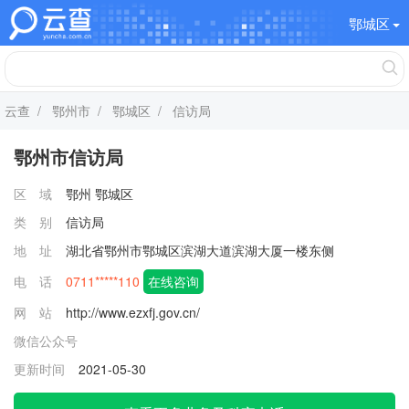
鄂城区
云查
/
鄂州市
/
鄂城区
/ 信访局
鄂州市信访局
区 域
鄂州
鄂城区
类 别
信访局
地 址
湖北省鄂州市鄂城区滨湖大道滨湖大厦一楼东侧
电 话
0711*****110
在线咨询
网 站
http://www.ezxfj.gov.cn/
微信公众号
更新时间
2021-05-30