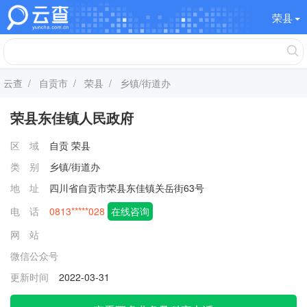
荣县
云查
/
自贡市
/
荣县
/ 乡镇/街道办
荣县东佳镇人民政府
区 域
自贡
荣县
类 别
乡镇/街道办
地 址
四川省自贡市荣县东佳镇关岳街63号
电 话
0813*****028
在线咨询
网 站
微信公众号
更新时间
2022-03-31