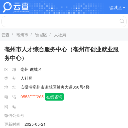
谯城区
云查
/
亳州市
/
谯城区
/ 人社局
亳州市人才综合服务中心（亳州市创业就业服
务中心）
区 域
亳州
谯城区
类 别
人社局
地 址
安徽省亳州市谯城区希夷大道350号4楼
电 话
0558*****265
在线咨询
网 站
微信公众号
更新时间
2025-05-21