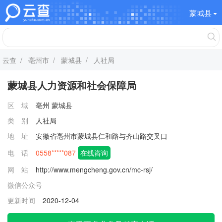
蒙城县
云查
/
亳州市
/
蒙城县
/ 人社局
蒙城县人力资源和社会保障局
区 域
亳州
蒙城县
类 别
人社局
地 址
安徽省亳州市蒙城县仁和路与齐山路交叉口
电 话
0558*****087
在线咨询
网 站
http://www.mengcheng.gov.cn/mc-rsj/
微信公众号
更新时间
2020-12-04