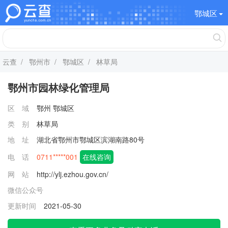
鄂城区
云查
/
鄂州市
/
鄂城区
/ 林草局
鄂州市园林绿化管理局
区 域
鄂州
鄂城区
类 别
林草局
地 址
湖北省鄂州市鄂城区滨湖南路80号
电 话
0711*****001
在线咨询
网 站
http://ylj.ezhou.gov.cn/
微信公众号
更新时间
2021-05-30