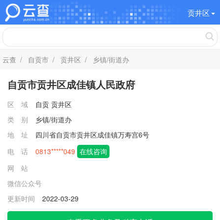
贡井区
云查
/
自贡市
/
贡井区
/ 乡镇/街道办
自贡市贡井区成佳镇人民政府
区 域
自贡
贡井区
类 别
乡镇/街道办
地 址
四川省自贡市贡井区成佳镇万寿宫6号
电 话
0813*****049
在线咨询
网 站
微信公众号
更新时间
2022-03-29