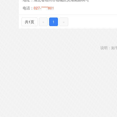
电话：
027-*****801
共1页
«
1
»
说明：如平