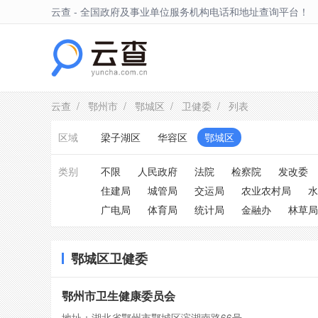
云查 - 全国政府及事业单位服务机构电话和地址查询平台！
鄂城区
云查
/
鄂州市
/
鄂城区
/
卫健委
/ 列表
区域
梁子湖区
华容区
鄂城区
类别
不限
人民政府
法院
检察院
发改委
住建局
城管局
交运局
农业农村局
水
广电局
体育局
统计局
金融办
林草局
鄂城区卫健委
鄂州市卫生健康委员会
地址：湖北省鄂州市鄂城区滨湖南路66号