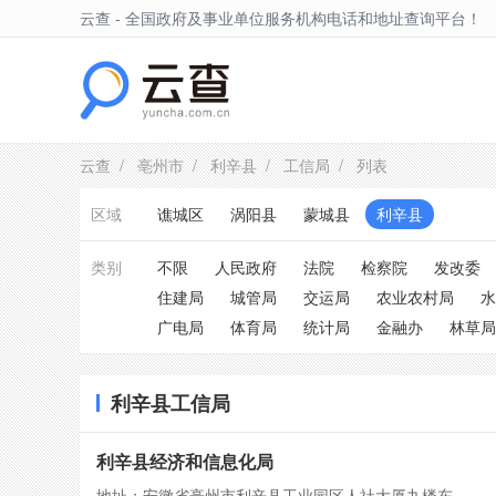
云查 - 全国政府及事业单位服务机构电话和地址查询平台！
利辛县
云查
/
亳州市
/
利辛县
/
工信局
/ 列表
区域
谯城区
涡阳县
蒙城县
利辛县
类别
不限
人民政府
法院
检察院
发改委
住建局
城管局
交运局
农业农村局
水
广电局
体育局
统计局
金融办
林草局
利辛县工信局
利辛县经济和信息化局
地址：安徽省亳州市利辛县工业园区人社大厦九楼东