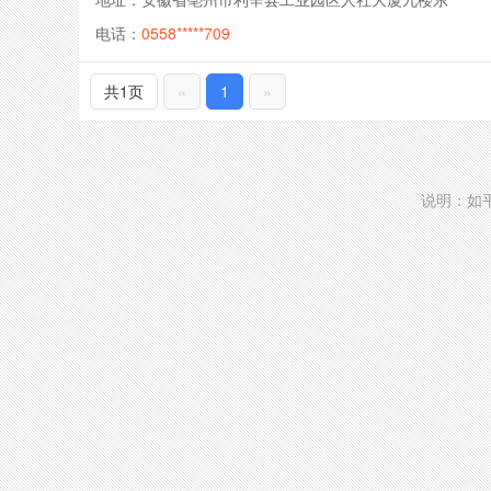
电话：
0558*****709
共1页
«
1
»
说明：如平