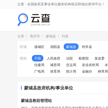
云查 - 全国政府及事业单位服务机构电话和地址查询平台！
蒙城县
云查
/
亳州市
/
蒙城县
/ 列表
区域
谯城区
涡阳县
蒙城县
利辛县
类别
不限
人民政府
法院
检察院
发改委
住建局
城管局
交运局
农业农村局
水
广电局
体育局
统计局
金融办
林草局
蒙城县政府机构/事业单位
蒙城县救助管理站
地址：安徽省亳州市蒙城县庄周街道鲲鹏路汽车会展中心东