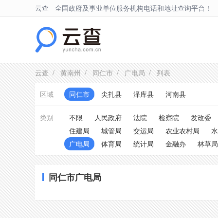
云查 - 全国政府及事业单位服务机构电话和地址查询平台！
同仁市
云查
/
黄南州
/
同仁市
/
广电局
/ 列表
区域
同仁市
尖扎县
泽库县
河南县
类别
不限
人民政府
法院
检察院
发改委
住建局
城管局
交运局
农业农村局
水
广电局
体育局
统计局
金融办
林草局
同仁市广电局