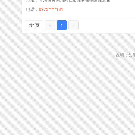
电话：
0973*****181
共1页
«
1
»
说明：如平