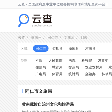
云查 - 全国政府及事业单位服务机构电话和地址查询平台！
同仁市
云查
/
黄南州
/
同仁市
/
文旅局
/ 列表
区域
同仁市
尖扎县
泽库县
河南县
类别
不限
人民政府
法院
检察院
发改委
住建局
城管局
交运局
农业农村局
水
广电局
体育局
统计局
金融办
林草局
同仁市文旅局
黄南藏族自治州文化和旅游局
地址：青海省黄南州同仁市隆务镇德合隆北路