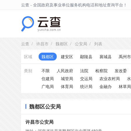
云查 - 全国政府及事业单位服务机构电话和地址查询平台！
魏都区
云查
/
许昌市
/
魏都区
/
公安局
/ 列表
区域
魏都区
建安区
鄢陵县
襄城县
禹州市
类别
不限
人民政府
法院
检察院
发改委
住建局
城管局
交运局
农业农村局
水
广电局
体育局
统计局
金融办
林草局
魏都区公安局
许昌市公安局
地址：河南省许昌市魏都区许由西路480号