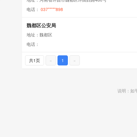
电话：
037*****898
魏都区公安局
地址：魏都区
电话：
共1页
«
1
»
说明：如平