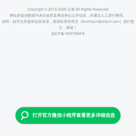
Copyright © 2013-2026 云查 All Rights Reserved
网站所提供数据均来自政府及事业单位公开信息，并通过人工进行整理。
说明：如平台所提供信息有误，烦请联系管理员（fenzhiyun@aliyun.com）进行更
正，谢谢！
滇ICP备16007666号
打开官方微信小程序查看更多详细信息