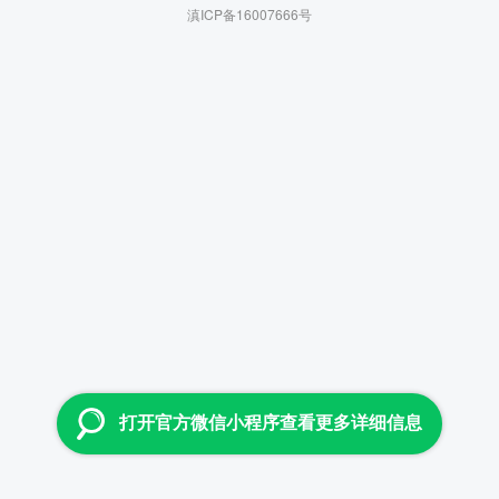
滇ICP备16007666号
打开官方微信小程序查看更多详细信息