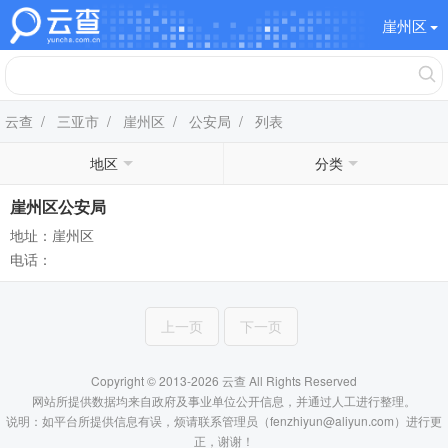
崖州区
云查
/
三亚市
/
崖州区
/
公安局
/ 列表
地区
分类
崖州区公安局
地址：崖州区
电话：
上一页
下一页
Copyright © 2013-2026 云查 All Rights Reserved
网站所提供数据均来自政府及事业单位公开信息，并通过人工进行整理。
说明：如平台所提供信息有误，烦请联系管理员（fenzhiyun@aliyun.com）进行更
正，谢谢！