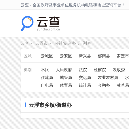
云查 - 全国政府及事业单位服务机构电话和地址查询平台！
云浮市
云查
/
云浮市
/
乡镇/街道办
/ 列表
区域
云城区
云安区
新兴县
郁南县
罗定市
类别
不限
人民政府
法院
检察院
发改委
住建局
城管局
交运局
农业农村局
水
广电局
体育局
统计局
金融办
林草局
云浮市乡镇/街道办