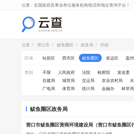
云查 - 全国政府及事业单位服务机构电话和地址查询平台！
鲅鱼圈区
云查
/
营口市
/
鲅鱼圈区
/
政务局
/ 列表
区域
站前区
西市区
鲅鱼圈区
老边区
盖州
类别
不限
人民政府
法院
检察院
发改委
住建局
城管局
交运局
农业农村局
水
广电局
体育局
统计局
金融办
林草局
鲅鱼圈区政务局
营口市鲅鱼圈区营商环境建设局（营口市鲅鱼圈区
地址：辽宁省营口市鲅鱼圈区市民服务中心8楼