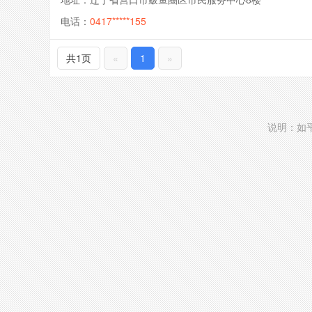
电话：
0417*****155
共1页
«
1
»
说明：如平