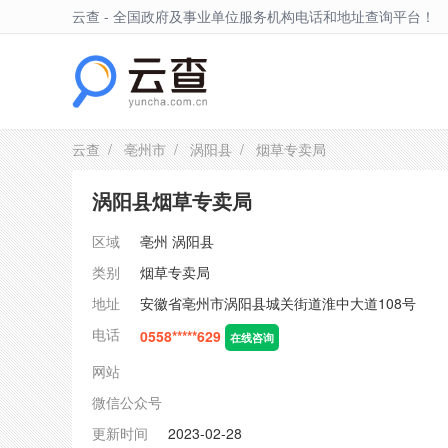
云查 - 全国政府及事业单位服务机构电话和地址查询平台！
涡阳县
云查
/
亳州市
/
涡阳县
/ 烟草专卖局
涡阳县烟草专卖局
区域
亳州
涡阳县
类别
烟草专卖局
地址
安徽省亳州市涡阳县城关街道淮中大道108号
电话
0558*****629
在线咨询
网站
微信公众号
更新时间
2023-02-28