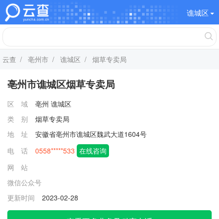
谯城区
云查
/
亳州市
/
谯城区
/ 烟草专卖局
亳州市谯城区烟草专卖局
区 域
亳州
谯城区
类 别
烟草专卖局
地 址
安徽省亳州市谯城区魏武大道1604号
电 话
0558*****533
在线咨询
网 站
微信公众号
更新时间
2023-02-28