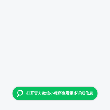
打开官方微信小程序查看更多详细信息