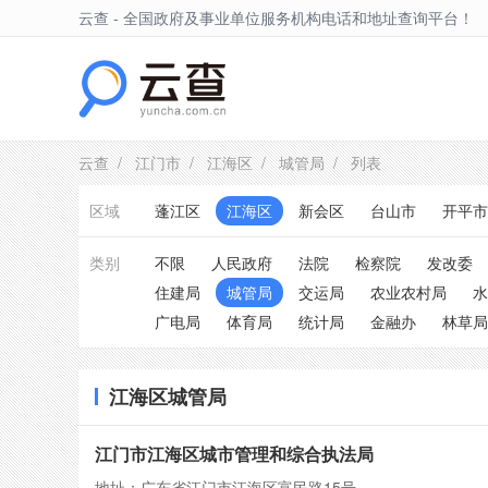
云查 - 全国政府及事业单位服务机构电话和地址查询平台！
江海区
云查
/
江门市
/
江海区
/
城管局
/ 列表
区域
蓬江区
江海区
新会区
台山市
开平市
类别
不限
人民政府
法院
检察院
发改委
住建局
城管局
交运局
农业农村局
水
广电局
体育局
统计局
金融办
林草局
江海区城管局
江门市江海区城市管理和综合执法局
地址：广东省江门市江海区富民路15号