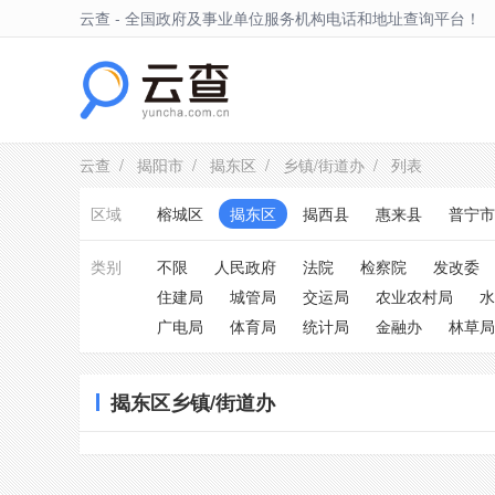
云查 - 全国政府及事业单位服务机构电话和地址查询平台！
揭东区
云查
/
揭阳市
/
揭东区
/
乡镇/街道办
/ 列表
区域
榕城区
揭东区
揭西县
惠来县
普宁市
类别
不限
人民政府
法院
检察院
发改委
住建局
城管局
交运局
农业农村局
水
广电局
体育局
统计局
金融办
林草局
揭东区乡镇/街道办