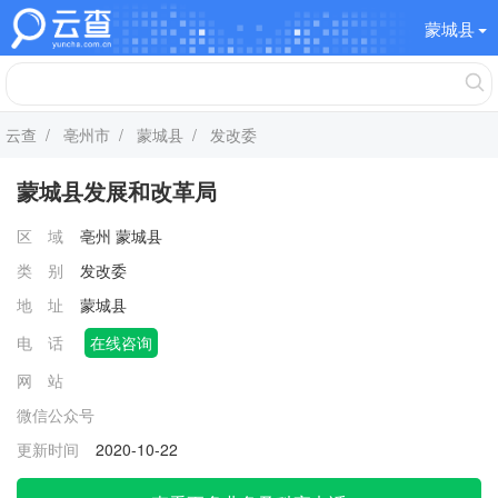
蒙城县
云查
/
亳州市
/
蒙城县
/ 发改委
蒙城县发展和改革局
区 域
亳州
蒙城县
类 别
发改委
地 址
蒙城县
电 话
在线咨询
网 站
微信公众号
更新时间
2020-10-22