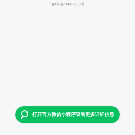
滇ICP备16007666号
打开官方微信小程序查看更多详细信息