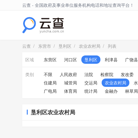
云查 - 全国政府及事业单位服务机构电话和地址查询平台！
垦利区
云查
/
东营市
/
垦利区
/
农业农村局
/ 列表
区域
东营区
河口区
垦利区
利津县
广饶县
类别
不限
人民政府
法院
检察院
发改委
住建局
城管局
交运局
农业农村局
水
广电局
体育局
统计局
金融办
林草局
垦利区农业农村局