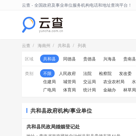
云查 - 全国政府及事业单位服务机构电话和地址查询平台！
共和县
云查
/
海南州
/
共和县
/ 列表
区域
共和县
同德县
贵德县
兴海县
贵南县
类别
不限
人民政府
法院
检察院
发改委
住建局
城管局
交运局
农业农村局
水
广电局
体育局
统计局
金融办
林草局
共和县政府机构/事业单位
共和县民政局婚姻登记处
地址：青海省海南藏族自治州共和县贵德东路41号